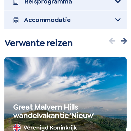
Reis
programma
Accommodatie
Verwante reizen
Great Malvern Hills
wandelvakantie 'Nieuw'
Verenigd Koninkrijk