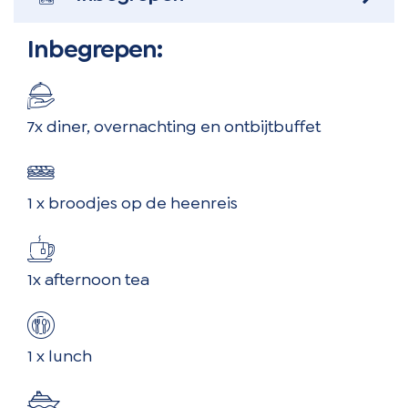
Inbegrepen:
7x diner, overnachting en ontbijtbuffet
1 x broodjes op de heenreis
1x afternoon tea
1 x lunch