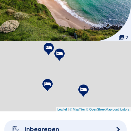
2
Leaflet
|
© MapTiler
© OpenStreetMap contributors
Inbegrepen