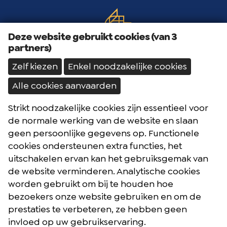
Deze website gebruikt cookies (van 3
partners)
Zelf kiezen
Enkel noodzakelijke cookies
Alle cookies aanvaarden
Strikt noodzakelijke cookies zijn essentieel voor
Brochures
de normale werking van de website en slaan
Reisblog
geen persoonlijke gegevens op. Functionele
cookies ondersteunen extra functies, het
Algemene voorwaarden
uitschakelen ervan kan het gebruiksgemak van
Reisverzekering
de website verminderen. Analytische cookies
Privacybeleid
worden gebruikt om bij te houden hoe
bezoekers onze website gebruiken en om de
prestaties te verbeteren, ze hebben geen
Facebook
Instagram
Youtube
invloed op uw gebruikservaring.