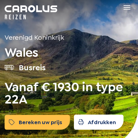
Home
Tog
navi
Verenigd Koninkrijk
Wales
Busreis
Vanaf € 1930 in type
22A
Bereken uw prijs
Afdrukken