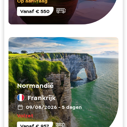
Op aanvraag
Vanaf
€ 550
Normandië
Frankrijk
09/08/2026
-
5 dagen
Volzet
Vanaf
€ 957