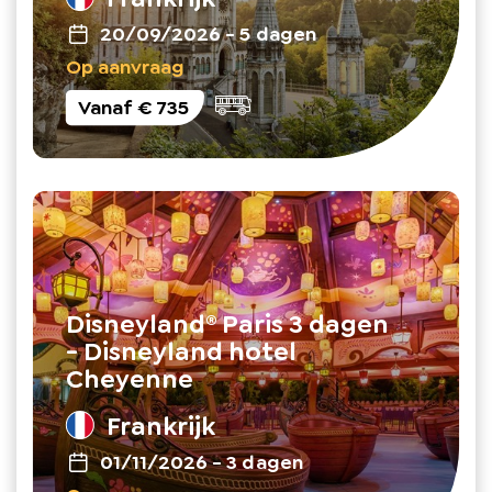
20/09/2026
-
5 dagen
Op aanvraag
Vanaf
€ 735
Disneyland® Paris 3 dagen
- Disneyland hotel
Cheyenne
Frankrijk
01/11/2026
-
3 dagen