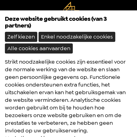
Deze website gebruikt cookies (van 3
partners)
Zelf kiezen
Enkel noodzakelijke cookies
Alle cookies aanvaarden
Strikt noodzakelijke cookies zijn essentieel voor
Brochures
de normale werking van de website en slaan
Reisblog
geen persoonlijke gegevens op. Functionele
cookies ondersteunen extra functies, het
Algemene voorwaarden
uitschakelen ervan kan het gebruiksgemak van
Reisverzekering
de website verminderen. Analytische cookies
Privacybeleid
worden gebruikt om bij te houden hoe
bezoekers onze website gebruiken en om de
prestaties te verbeteren, ze hebben geen
Facebook
Instagram
Youtube
invloed op uw gebruikservaring.