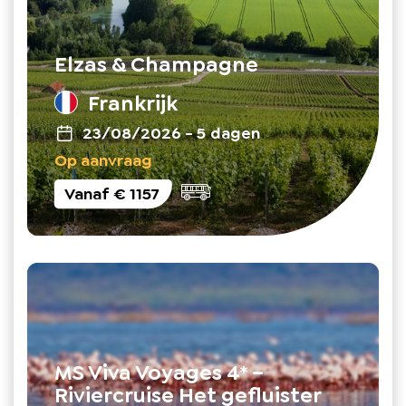
Elzas & Champagne
Frankrijk
23/08/2026
-
5 dagen
Op aanvraag
Vanaf
€ 1157
MS Viva Voyages 4* –
Riviercruise Het gefluister