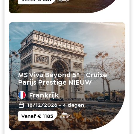
MS Viva Beyond 5* – Cruise
Parijs Prestige NIEUW
Frankrijk
18/12/2026
-
4 dagen
Vanaf
€ 1185