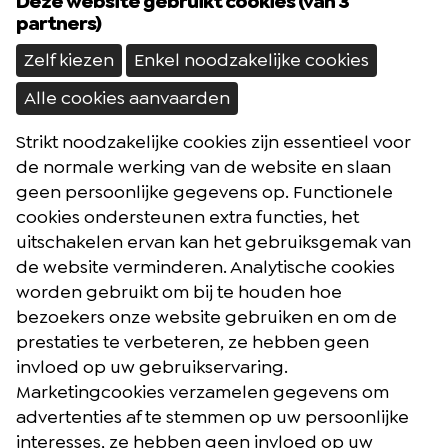
Deze website gebruikt cookies (van 3
partners)
Zelf kiezen
Enkel noodzakelijke cookies
Alle cookies aanvaarden
Strikt noodzakelijke cookies zijn essentieel voor
Brochures
de normale werking van de website en slaan
Reisblog
geen persoonlijke gegevens op. Functionele
cookies ondersteunen extra functies, het
Algemene voorwaarden
uitschakelen ervan kan het gebruiksgemak van
Reisverzekering
de website verminderen. Analytische cookies
Privacybeleid
worden gebruikt om bij te houden hoe
bezoekers onze website gebruiken en om de
prestaties te verbeteren, ze hebben geen
Facebook
Instagram
Youtube
invloed op uw gebruikservaring.
Marketingcookies verzamelen gegevens om
advertenties af te stemmen op uw persoonlijke
Postelsesteenweg 27 - 2400 Mol (België)
interesses, ze hebben geen invloed op uw