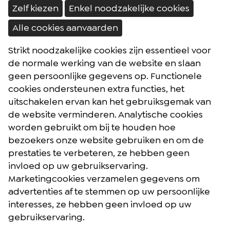
Zelf kiezen
Enkel noodzakelijke cookies
Alle cookies aanvaarden
Strikt noodzakelijke cookies zijn essentieel voor
Brochures
de normale werking van de website en slaan
Reisblog
geen persoonlijke gegevens op. Functionele
cookies ondersteunen extra functies, het
Algemene voorwaarden
uitschakelen ervan kan het gebruiksgemak van
Reisverzekering
de website verminderen. Analytische cookies
Privacybeleid
worden gebruikt om bij te houden hoe
bezoekers onze website gebruiken en om de
prestaties te verbeteren, ze hebben geen
Facebook
Instagram
Youtube
invloed op uw gebruikservaring.
Marketingcookies verzamelen gegevens om
advertenties af te stemmen op uw persoonlijke
Postelsesteenweg 27 - 2400 Mol (België)
interesses, ze hebben geen invloed op uw
gebruikservaring.