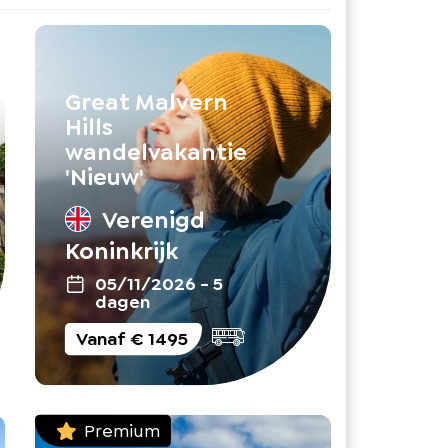
Great Malvern
Hills
wandelvakantie
'Nieuw'
Verenigd
Koninkrijk
05/11/2026
-
5
dagen
Vanaf
€ 1495
Premium