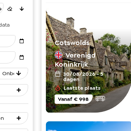
sdata
Cotswolds
Verenigd
Koninkrijk
Onbegrensd
30/08/2026
-
5
dagen
Laatste plaats
Vanaf
€ 998
en