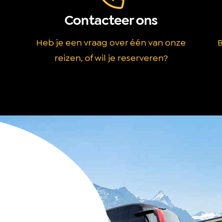
Contacteer ons
Heb je een vraag over één van onze
B
reizen, of wil je reserveren?