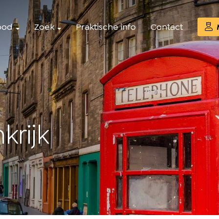
bod
Zoek
Praktische info
Contact
M
krijk