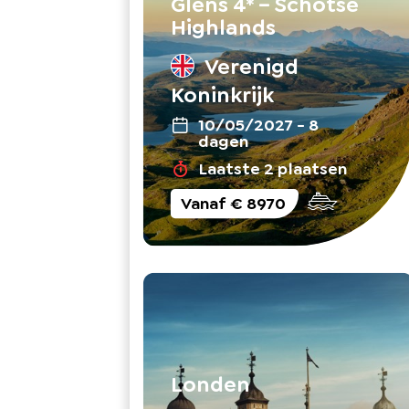
Glens 4* – Schotse
Highlands
Verenigd
Koninkrijk
10/05/2027
-
8
dagen
Laatste 2 plaatsen
Vanaf
€ 8970
Londen