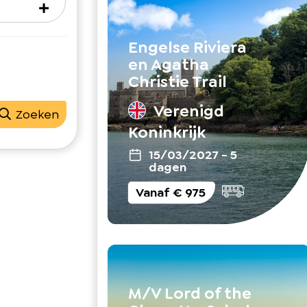
Engelse Riviera
en Agatha
Christie Trail
Verenigd
Zoeken
Koninkrijk
15/03/2027
-
5
dagen
Vanaf
€ 975
M/V Lord of the