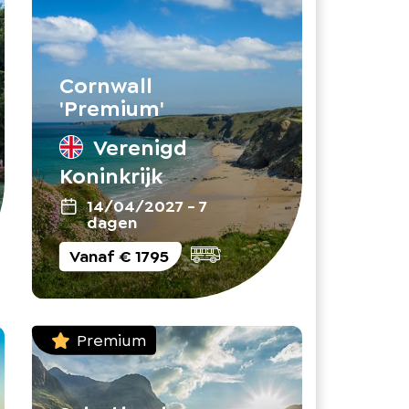
Cornwall
'Premium'
Verenigd
Koninkrijk
14/04/2027
-
7
dagen
Vanaf
€ 1795
Premium