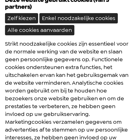
partners)
Zelf kiezen
Enkel noodzakelijke cookies
Alle cookies aanvaarden
Strikt noodzakelijke cookies zijn essentieel voor
Brochures
de normale werking van de website en slaan
Reisblog
geen persoonlijke gegevens op. Functionele
cookies ondersteunen extra functies, het
Algemene voorwaarden
uitschakelen ervan kan het gebruiksgemak van
Reisverzekering
de website verminderen. Analytische cookies
Privacybeleid
worden gebruikt om bij te houden hoe
bezoekers onze website gebruiken en om de
prestaties te verbeteren, ze hebben geen
Facebook
Instagram
Youtube
invloed op uw gebruikservaring.
Marketingcookies verzamelen gegevens om
advertenties af te stemmen op uw persoonlijke
Postelsesteenweg 27 - 2400 Mol (België)
interesses, ze hebben geen invloed op uw