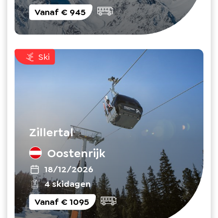
Vanaf
€ 945
Ski
Zillertal
Oostenrijk
18/12/2026
4 skidagen
Vanaf
€ 1095