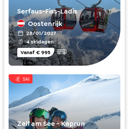
Serfaus-Fiss-Ladis
Oostenrijk
28/01/2027
4 skidagen
Vanaf
€ 995
Ski
Zell am See - Kaprun