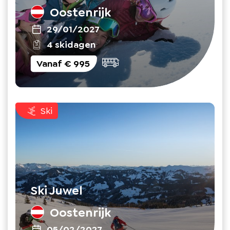
Oostenrijk
29/01/2027
4 skidagen
Vanaf
€ 995
Ski
Ski Juwel
Oostenrijk
05/02/2027