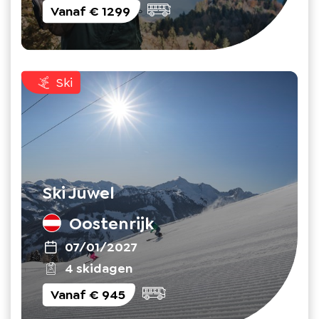
Vanaf
€ 1299
Ski
Ski Juwel
Oostenrijk
07/01/2027
4 skidagen
Vanaf
€ 945