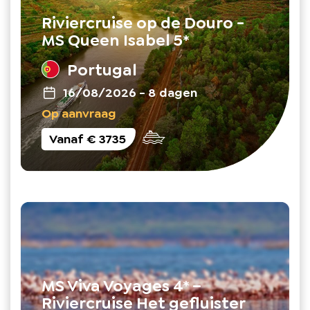
Riviercruise op de Douro -
MS Queen Isabel 5*
Portugal
16/08/2026
-
8 dagen
Op aanvraag
Vanaf
€ 3735
MS Viva Voyages 4* –
Riviercruise Het gefluister