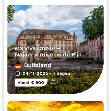
MS Viva One 5* –
Najaarscruise op de Rijn
Duitsland
04/11/2026
-
4 dagen
Vanaf
€ 800