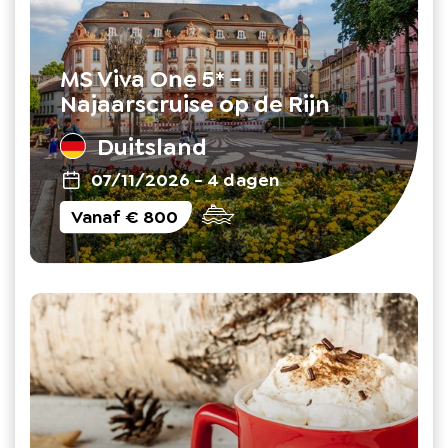
MS Viva One 5* –
Najaarscruise op de Rijn
Duitsland
07/11/2026
-
4 dagen
Vanaf
€ 800