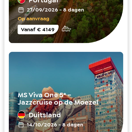
27/09/2026
-
8 dagen
Op aanvraag
Vanaf
€ 4149
MS Viva One 5* –
Jazzcruise op de Moezel
Duitsland
14/10/2026
-
8 dagen