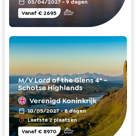
03/04/2027
-
9 dagen
Vanaf
€ 2695
M/V Lord of the Glens 4* –
Schotse Highlands
Verenigd Koninkrijk
10/05/2027
-
8 dagen
Laatste 2 plaatsen
Vanaf
€ 8970