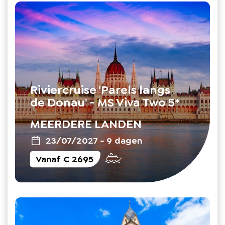
Riviercruise 'Parels langs
de Donau' - MS Viva Two 5*
MEERDERE LANDEN
23/07/2027
-
9 dagen
Vanaf
€ 2695