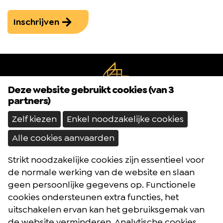
Inschrijven
Deze website gebruikt cookies (van 3
partners)
Zelf kiezen
Enkel noodzakelijke cookies
Alle cookies aanvaarden
Strikt noodzakelijke cookies zijn essentieel voor
Brochures
de normale werking van de website en slaan
Reisblog
geen persoonlijke gegevens op. Functionele
cookies ondersteunen extra functies, het
Algemene voorwaarden
uitschakelen ervan kan het gebruiksgemak van
Reisverzekering
de website verminderen. Analytische cookies