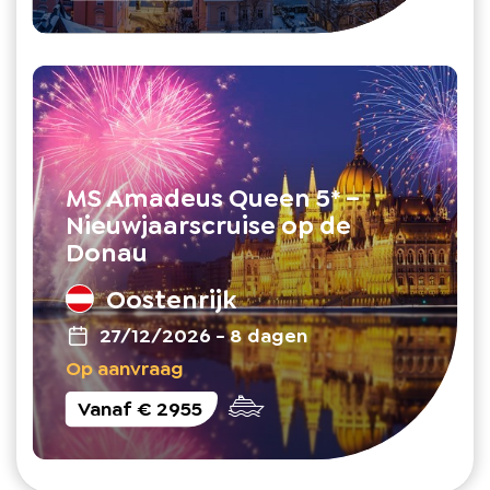
MS Amadeus Queen 5* –
Nieuwjaarscruise op de
Donau
Oostenrijk
27/12/2026
-
8 dagen
Op aanvraag
Vanaf
€ 2955