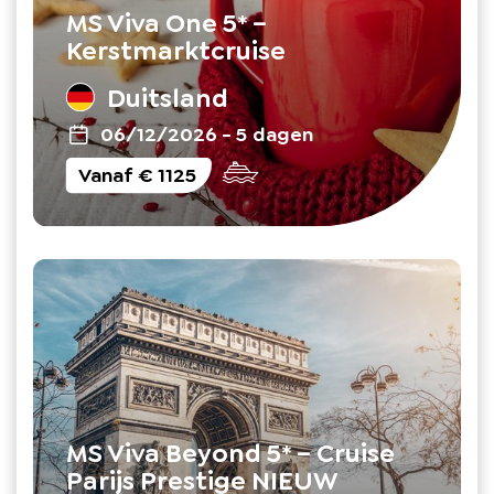
MS Viva One 5* –
Kerstmarktcruise
Duitsland
06/12/2026
-
5 dagen
Vanaf
€ 1125
MS Viva Beyond 5* – Cruise
Parijs Prestige NIEUW