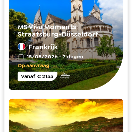
MS Viva Moments
Straatsburg-Düsseldorf
Frankrijk
15/08/2026
-
7 dagen
Op aanvraag
Vanaf
€ 2155