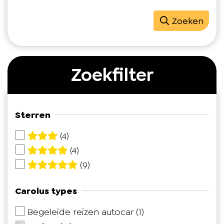
Zoeken
Zoekfilter
Sterren
(4)
(4)
(9)
Carolus types
Begeleide reizen autocar
(1)