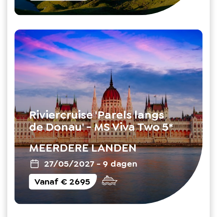
Riviercruise 'Parels langs
de Donau' - MS Viva Two 5*
MEERDERE LANDEN
27/05/2027
-
9 dagen
Vanaf
€ 2695