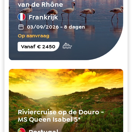
van de Rhône
Frankrijk
03/09/2026
-
8 dagen
Op aanvraag
Vanaf
€ 2450
Riviercruise op de Douro -
MS Queen Isabel 5*
Portugal