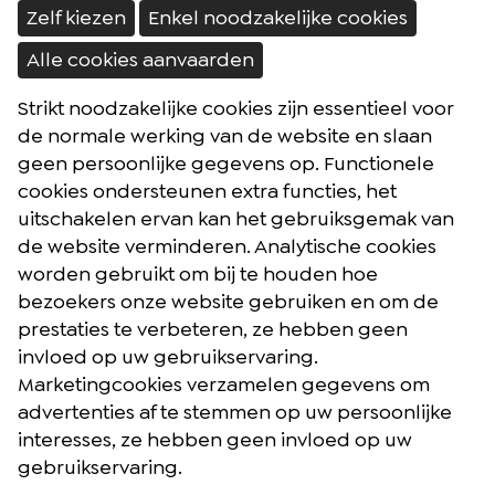
Zelf kiezen
Enkel noodzakelijke cookies
Alle cookies aanvaarden
Strikt noodzakelijke cookies zijn essentieel voor
Brochures
de normale werking van de website en slaan
Reisblog
geen persoonlijke gegevens op. Functionele
cookies ondersteunen extra functies, het
Algemene voorwaarden
uitschakelen ervan kan het gebruiksgemak van
Reisverzekering
de website verminderen. Analytische cookies
Privacybeleid
worden gebruikt om bij te houden hoe
bezoekers onze website gebruiken en om de
prestaties te verbeteren, ze hebben geen
Facebook
Instagram
Youtube
invloed op uw gebruikservaring.
Marketingcookies verzamelen gegevens om
advertenties af te stemmen op uw persoonlijke
Postelsesteenweg 27 - 2400 Mol (België)
interesses, ze hebben geen invloed op uw
gebruikservaring.