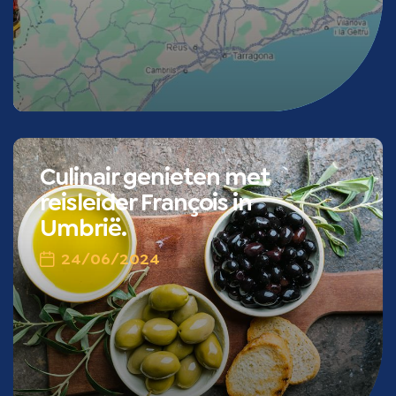
Culinair genieten met
reisleider François in
Umbrië.
24/06/2024