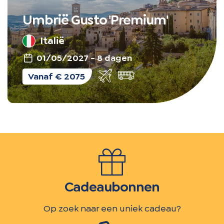
Umbrië Gusto 'Premium'
Italië
01/05/2027 - 8 dagen
Vlieg-
Vanaf € 2075
en
busreis
Cadeaubonnen
Op zoek naar een uniek cadeau?