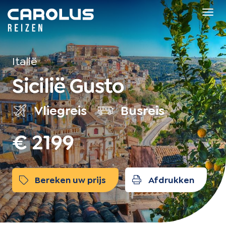
Home
Tog
navi
Italië
Sicilië Gusto
Vliegreis
Busreis
€ 2199
Bereken uw prijs
Afdrukken