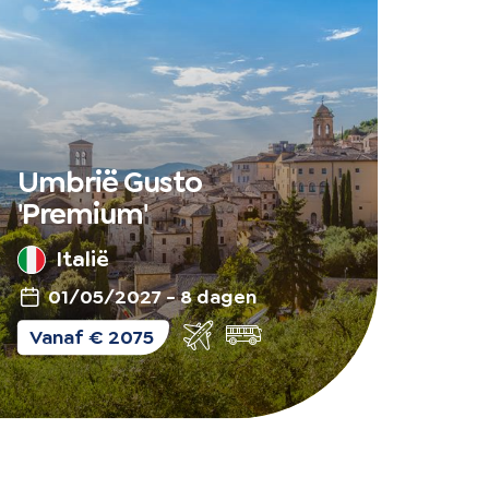
Umbrië Gusto
'Premium'
Italië
01/05/2027 - 8 dagen
Vlieg-
Vanaf € 2075
en
busreis