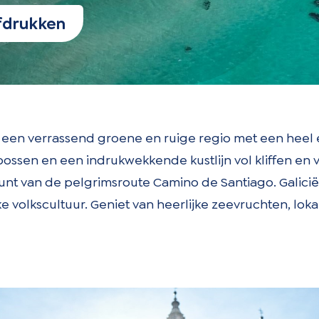
drukken
s een verrassend groene en ruige regio met een heel e
 bossen en een indrukwekkende kustlijn vol kliffen en
t van de pelgrimsroute Camino de Santiago. Galicië 
ke volkscultuur. Geniet van heerlijke zeevruchten, lok