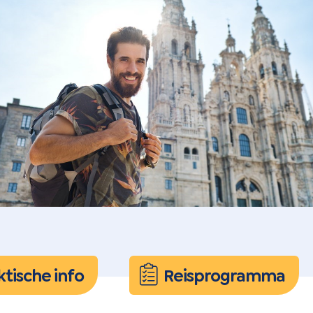
ktische info
Reis
programma