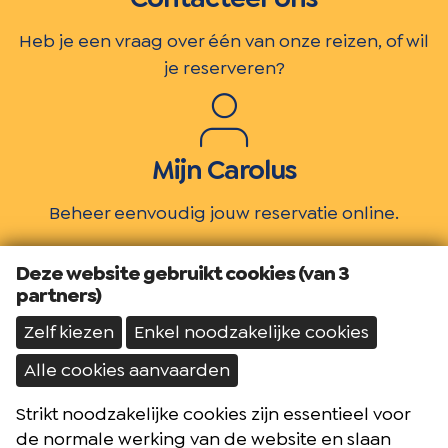
Heb je een vraag over één van onze reizen, of wil
je reserveren?
Mijn Carolus
Beheer eenvoudig jouw reservatie online.
Deze website gebruikt cookies (van 3
partners)
Schrijf je in op onze nieuwsbrief
Zelf kiezen
Enkel noodzakelijke cookies
Don't worry, van ons krijg je géén spam.
Alle cookies aanvaarden
Inschrijven
Strikt noodzakelijke cookies zijn essentieel voor
de normale werking van de website en slaan