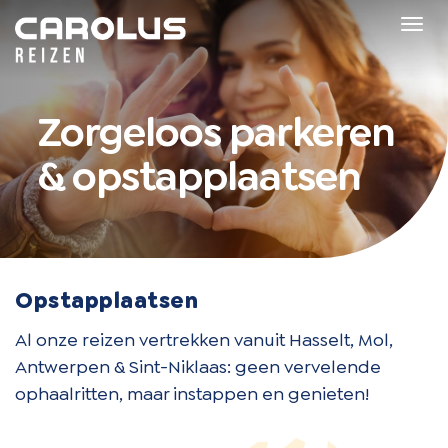
Home
Tog
navi
Zorgeloos parkeren
& opstapplaatsen
Opstapplaatsen
Al onze reizen vertrekken vanuit Hasselt, Mol,
Antwerpen & Sint-Niklaas: geen vervelende
ophaalritten, maar instappen en genieten!