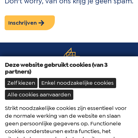
Don't worry, van ons krijg je géén spam.
Inschrijven
Deze website gebruikt cookies (van 3
partners)
Zelf kiezen
Enkel noodzakelijke cookies
Alle cookies aanvaarden
Strikt noodzakelijke cookies zijn essentieel voor
Brochures
de normale werking van de website en slaan
Reisblog
geen persoonlijke gegevens op. Functionele
cookies ondersteunen extra functies, het
Algemene voorwaarden