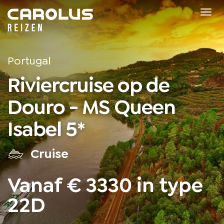
Home
Tog
navi
Portugal
Riviercruise op de
Douro - MS Queen
Isabel 5*
Cruise
Vanaf € 3330 in type
22D